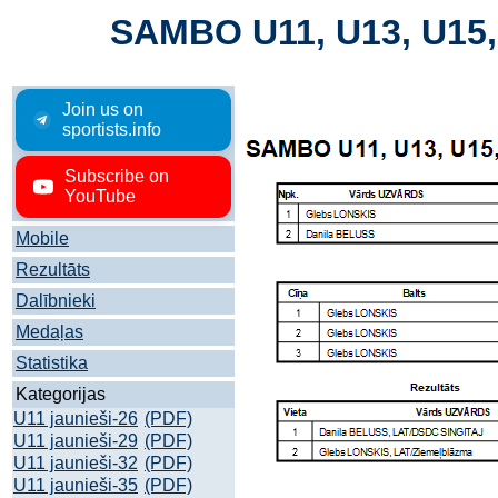
SAMBO U11, U13, U15, 
Join us on
sportists.info
Subscribe on
YouTube
Mobile
Rezultāts
Dalībnieki
Medaļas
Statistika
Kategorijas
U11 jaunieši-26
(PDF)
U11 jaunieši-29
(PDF)
U11 jaunieši-32
(PDF)
U11 jaunieši-35
(PDF)