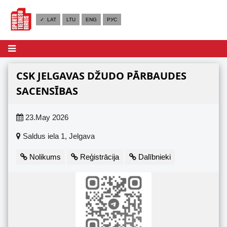
✓ LAT
LTU
ENG
РУС
CSK JELGAVAS DŽUDO PĀRBAUDES
SACENSĪBAS
23.May 2026
Saldus iela 1, Jelgava
Nolikums
Reģistrācija
Dalībnieki