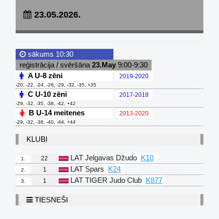
23.05.2026.
sākums 10:30
reģistrācija / svēršāna
23.May
9:00-9:30
A U-8 zēni
2019-2020
-20, -22, -24, -26, -29, -32, -35, +35
C U-10 zēni
2017-2018
-29, -32, -35, -38, -42, +42
B U-14 meitenes
2013-2020
-29, -32, -36, -40, -44, +44
KLUBI
LAT Jelgavas Džudo
K10
22
1.
LAT Spars
K24
1
2.
LAT TIGER Judo Club
K877
1
3.
TIESNEŠI