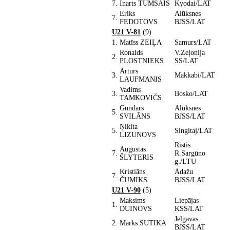
7.
Inarts TUMŠAIS
Kyodai/LAT
Ēriks
Alūksnes
7.
FEDOTOVS
BJSS/LAT
U21 V-81
(9)
1.
Matīss ZEIĻA
Samurs/LAT
Ronalds
V.Zeļonija
2.
PLOSTNIEKS
SS/LAT
Arturs
3.
Makkabi/LAT
LAUFMANIS
Vadims
3.
Bosko/LAT
TAMKOVIČS
Gundars
Alūksnes
5.
SVILĀNS
BJSS/LAT
Ņikita
5.
Singitaj/LAT
LIZUNOVS
Ristis
Augustas
7.
R.Sargūno
ŠLYTERIS
g./LTU
Kristiāns
Ādažu
7.
ČUMIKS
BJSS/LAT
U21 V-90
(5)
Maksims
Liepājas
1.
DUINOVS
KSS/LAT
Jelgavas
2.
Marks SUTIKA
BJSS/LAT