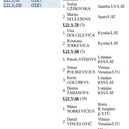
Sofija
U21 V-100
(PDF)
1.
Jaunība LV/LAT
GŽIBOVSKA
Marija
2.
Spars/LAT
SELEZŅOVA
U21 S-78
(3)
Una
1.
Kyodai/LAT
DOLGIĻEVIČA
Kristiana
2.
Kyodai/LAT
JURKEVICA
U21 V-60
(5)
Liepājas
1.
Pāvels VIŠŅOVS
KSS/LAT
Simas
Vilnius
2.
POLIKEVICIUS
Viesulas/LTU
Kirils
Liepājas
3.
GOLUBEVS
KSS/LAT
Deniss
Liepājas
4.
ŠABANOVS
KSS/LAT
U21 V-66
(10)
Ristis
Matas
1.
R.Sargūno
NORKEVIČIUS
g./LTU
Daniil
Vilnius
2.
VINCELOVIČ
Viesulas/LTU