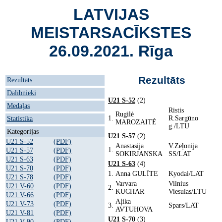
LATVIJAS
MEISTARSACĪKSTES
26.09.2021. Rīga
Rezultāts
Rezultāts
Dalībnieki
U21 S-52
(2)
Medaļas
Ristis
Rugilė
1.
R.Sargūno
Statistika
MAROZAITĖ
g./LTU
Kategorijas
U21 S-57
(2)
U21 S-52
(PDF)
Anastasija
V.Zeļonija
1.
U21 S-57
(PDF)
SOKIRJANSKA
SS/LAT
U21 S-63
(PDF)
U21 S-63
(4)
U21 S-70
(PDF)
1.
Anna GULĪTE
Kyodai/LAT
U21 S-78
(PDF)
Varvara
Vilnius
U21 V-60
(PDF)
2.
KUCHAR
Viesulas/LTU
U21 V-66
(PDF)
Aļika
U21 V-73
(PDF)
3.
Spars/LAT
AVTUHOVA
U21 V-81
(PDF)
U21 S-70
(3)
U21 V-90
(PDF)