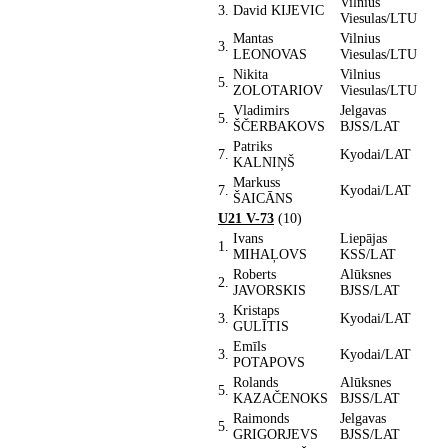
Vilnius
3.
David KIJEVIC
Viesulas/LTU
Mantas
Vilnius
3.
LEONOVAS
Viesulas/LTU
Nikita
Vilnius
5.
ZOLOTARIOV
Viesulas/LTU
Vladimirs
Jelgavas
5.
ŠČERBAKOVS
BJSS/LAT
Patriks
7.
Kyodai/LAT
KALNIŅŠ
Markuss
7.
Kyodai/LAT
ŠAICĀNS
U21 V-73
(10)
Ivans
Liepājas
1.
MIHAĻOVS
KSS/LAT
Roberts
Alūksnes
2.
JAVORSKIS
BJSS/LAT
Kristaps
3.
Kyodai/LAT
GULĪTIS
Emīls
3.
Kyodai/LAT
POTAPOVS
Rolands
Alūksnes
5.
KAZAČENOKS
BJSS/LAT
Raimonds
Jelgavas
5.
GRIGORJEVS
BJSS/LAT