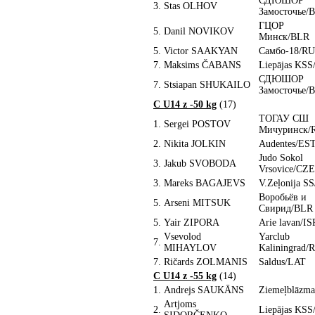
СДЮШОР
3.
Stas OLHOV
Замосточье/
ГЦОР
5.
Danil NOVIKOV
Минск/BLR
5.
Victor SAAKYAN
Самбо-18/R
7.
Maksims ČABANS
Liepājas KS
СДЮШОР
7.
Stsiapan SHUKAILO
Замосточье/
C U14 z -50 kg
(17)
ТОГАУ СШ
1.
Sergei POSTOV
Мичуринск/
2.
Nikita JOLKIN
Audentes/ES
Judo Sokol
3.
Jakub SVOBODA
Vrsovice/CZE
3.
Mareks BAGAJEVS
V.Zeļonija S
Воробьёв и
5.
Arseni MITSUK
Свирид/BLR
5.
Yair ZIPORA
Arie lavan/IS
Vsevolod
Yarclub
7.
MIHAYLOV
Kaliningrad/
7.
Ričards ZOLMANIS
Saldus/LAT
C U14 z -55 kg
(14)
1.
Andrejs SAUKĀNS
Ziemeļblāzm
Artjoms
2.
Liepājas KS