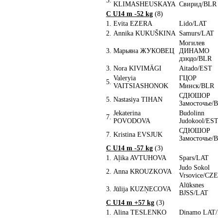
3.
KLIMASHEUSKAYA
Свирид/BLR
C U14 m -52 kg
(8)
1.
Evita EZERA
Lido/LAT
2.
Annika KUKUŠKINA
Samurs/LAT
Могилев
3.
Марьяна ЖУКОВЕЦ
ДИНАМО
дзюдо/BLR
3.
Nora KIVIMÄGI
Aitado/EST
Valeryia
ГЦОР
5.
VAITSIASHONOK
Минск/BLR
СДЮШОР
5.
Nastasiya TIHAN
Замосточье/
Jekaterina
Budolinn
7.
POVODOVA
Judokool/ES
СДЮШОР
7.
Kristina EVSJUK
Замосточье/
C U14 m -57 kg
(3)
1.
Aļika AVTUHOVA
Spars/LAT
Judo Sokol
2.
Anna KROUZKOVA
Vrsovice/CZE
Alūksnes
3.
Jūlija KUZŅECOVA
BJSS/LAT
C U14 m +57 kg
(3)
1.
Alina TESLENKO
Dinamo LAT