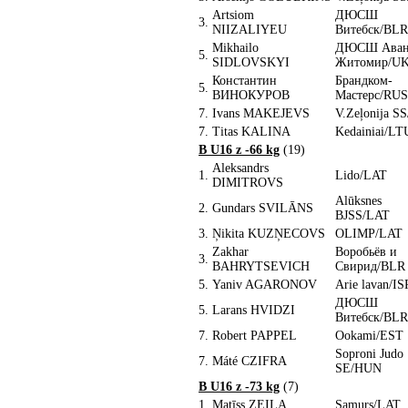
Artsiom
ДЮСШ
3.
NIIZALIYEU
Витебск/BLR
Mikhailo
ДЮСШ Аван
5.
SIDLOVSKYI
Житомир/U
Константин
Брандком-
5.
ВИНОКУРОВ
Мастерс/RUS
7.
Ivans MAKEJEVS
V.Zeļonija S
7.
Titas KALINA
Kedainiai/LT
B U16 z -66 kg
(19)
Aleksandrs
1.
Lido/LAT
DIMITROVS
Alūksnes
2.
Gundars SVILĀNS
BJSS/LAT
3.
Ņikita KUZŅECOVS
OLIMP/LAT
Zakhar
Воробьёв и
3.
BAHRYTSEVICH
Свирид/BLR
5.
Yaniv AGARONOV
Arie lavan/IS
ДЮСШ
5.
Larans HVIDZI
Витебск/BLR
7.
Robert PAPPEL
Ookami/EST
Soproni Judo
7.
Máté CZIFRA
SE/HUN
B U16 z -73 kg
(7)
1.
Matīss ZEIĻA
Samurs/LAT