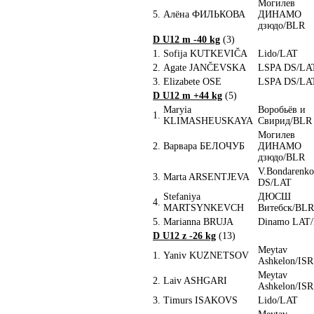
Могилев
5.
Алёна ФИЛЬКОВА
ДИНАМО
дзюдо/BLR
D U12 m -40 kg
(3)
1.
Sofija KUTKEVIČA
Lido/LAT
2.
Agate JANČEVSKA
LSPA DS/LA
3.
Elizabete OSE
LSPA DS/LA
D U12 m +44 kg
(5)
Maryia
Воробьёв и
1.
KLIMASHEUSKAYA
Свирид/BLR
Могилев
2.
Варвара БЕЛОЧУБ
ДИНАМО
дзюдо/BLR
V.Bondarenko
3.
Marta ARSENTJEVA
DS/LAT
Stefaniya
ДЮСШ
4.
MARTSYNKEVCH
Витебск/BLR
5.
Marianna BRUJA
Dinamo LAT
D U12 z -26 kg
(13)
Meytav
1.
Yaniv KUZNETSOV
Ashkelon/ISR
Meytav
2.
Laiv ASHGARI
Ashkelon/ISR
3.
Timurs ISAKOVS
Lido/LAT