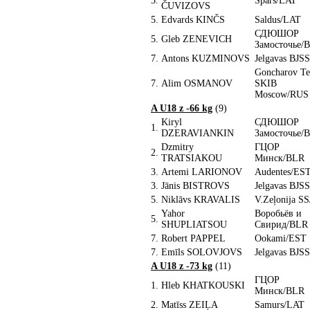
3.
Spars/LAT
ČUVIZOVS
5.
Edvards KINČS
Saldus/LAT
СДЮШОР
5.
Gleb ZENEVICH
Замосточье/
7.
Antons KUZMINOVS
Jelgavas BJS
Goncharov Te
7.
Alim OSMANOV
SKIB
Moscow/RUS
A U18 z -66 kg
(9)
Kiryl
СДЮШОР
1.
DZERAVIANKIN
Замосточье/
Dzmitry
ГЦОР
2.
TRATSIAKOU
Минск/BLR
3.
Artemi LARIONOV
Audentes/ES
3.
Jānis BISTROVS
Jelgavas BJS
5.
Niklāvs KRAVALIS
V.Zeļonija S
Yahor
Воробьёв и
5.
SHUPLIATSOU
Свирид/BLR
7.
Robert PAPPEL
Ookami/EST
7.
Emīls SOLOVJOVS
Jelgavas BJS
A U18 z -73 kg
(11)
ГЦОР
1.
Hleb KHATKOUSKI
Минск/BLR
2.
Matīss ZEIĻA
Samurs/LAT