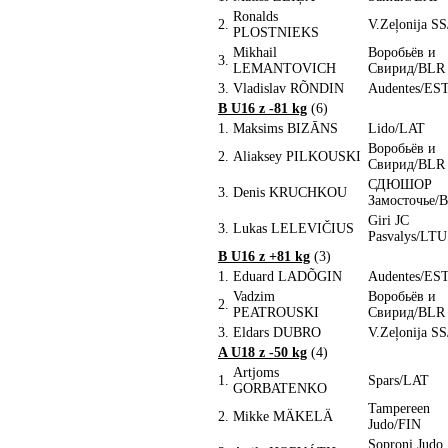
Ronalds
2.
V.Zeļonija S
PLOSTNIEKS
Mikhail
Воробьёв и
3.
LEMANTOVICH
Свирид/BLR
3.
Vladislav RÕNDIN
Audentes/ES
B U16 z -81 kg
(6)
1.
Maksims BIZĀNS
Lido/LAT
Воробьёв и
2.
Aliaksey PILKOUSKI
Свирид/BLR
СДЮШОР
3.
Denis KRUCHKOU
Замосточье/
Giri JC
3.
Lukas LELEVIČIUS
Pasvalys/LTU
B U16 z +81 kg
(3)
1.
Eduard LADÕGIN
Audentes/ES
Vadzim
Воробьёв и
2.
PEATROUSKI
Свирид/BLR
3.
Eldars DUBRO
V.Zeļonija S
A U18 z -50 kg
(4)
Artjoms
1.
Spars/LAT
GORBATENKO
Tampereen
2.
Mikke MÄKELÄ
Judo/FIN
Soproni Judo