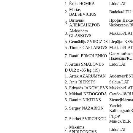
1.
Ēriks HOMKA
Lido/LAT
Martas
2.
Budoka/LTU
BALSEVICIUS
Виталий
Профи Дзюд
3.
АЛЕКСАНДРОВ
Чебоксары/
Aleksandrs
3.
Makkabi/LAT
GLASKOVS
5.
Gennādijs ZVIRGZDS
Liepājas KS
5.
Timurs CAPLANOVS
Makkabi/LAT
Олимпийски
7.
Daniil ERMOLENKO
Надежды/RU
7.
Artūrs SMALOVIJS
Lido/LAT
D U12 z -35 kg
(19)
1.
Artak AZARUMYAN
Audentes/ES
2.
Jānis RIEKSTS
Saldus/LAT
3.
Edvards JAKOVĻEVS
Makkabi/LAT
3.
Mikhail NEDOGODA
Самбо-18/R
5.
Damirs ŅIKITINS
Ziemeļblāzm
Yarclub
5.
Sergey NAZARKIN
Kaliningrad/
ГЦОР
7.
Siarhei SVIRCHKOU
Минск/BLR
Maksims
7.
Lido/LAT
SPIRIDONOVS