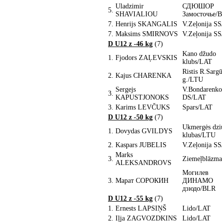
Uladzimir
СДЮШОР
5.
SHAVIALIOU
Замосточье/
7.
Henrijs SKANGALIS
V.Zeļonija S
7.
Maksims SMIRNOVS
V.Zeļonija S
D U12 z -46 kg
(7)
Kano džudo
1.
Fjodors ZAĻEVSKIS
klubs/LAT
Ristis R.Sarg
2.
Kajus CHARENKA
g./LTU
Sergejs
V.Bondarenko
3.
KAPUSTJONOKS
DS/LAT
3.
Karims LEVČUKS
Spars/LAT
D U12 z -50 kg
(7)
Ukmergės dzi
1.
Dovydas GVILDYS
klubas/LTU
2.
Kaspars JUBELIS
V.Zeļonija S
Marks
3.
Ziemeļblāzm
ALEKSANDROVS
Могилев
3.
Марат СОРОКИН
ДИНАМО
дзюдо/BLR
D U12 z -55 kg
(7)
1.
Ernests LAPSIŅŠ
Lido/LAT
2.
Iļja ZAGVOZDKINS
Lido/LAT