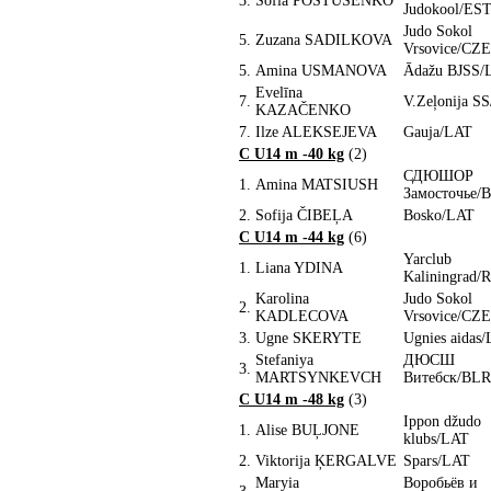
3.
Sofia POSTUSENKO
Judokool/ES
Judo Sokol
5.
Zuzana SADILKOVA
Vrsovice/CZE
5.
Amina USMANOVA
Ādažu BJSS/
Evelīna
7.
V.Zeļonija S
KAZAČENKO
7.
Ilze ALEKSEJEVA
Gauja/LAT
C U14 m -40 kg
(2)
СДЮШОР
1.
Amina MATSIUSH
Замосточье/
2.
Sofija ČIBEĻA
Bosko/LAT
C U14 m -44 kg
(6)
Yarclub
1.
Liana YDINA
Kaliningrad/
Karolina
Judo Sokol
2.
KADLECOVA
Vrsovice/CZE
3.
Ugne SKERYTE
Ugnies aidas
Stefaniya
ДЮСШ
3.
MARTSYNKEVCH
Витебск/BLR
C U14 m -48 kg
(3)
Ippon džudo
1.
Alise BUĻJONE
klubs/LAT
2.
Viktorija ĶERGALVE
Spars/LAT
Maryia
Воробьёв и