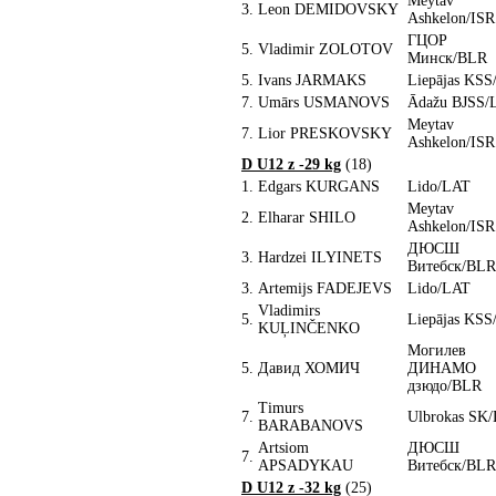
Meytav
3.
Leon DEMIDOVSKY
Ashkelon/ISR
ГЦОР
5.
Vladimir ZOLOTOV
Минск/BLR
5.
Ivans JARMAKS
Liepājas KS
7.
Umārs USMANOVS
Ādažu BJSS/
Meytav
7.
Lior PRESKOVSKY
Ashkelon/ISR
D U12 z -29 kg
(18)
1.
Edgars KURGANS
Lido/LAT
Meytav
2.
Elharar SHILO
Ashkelon/ISR
ДЮСШ
3.
Hardzei ILYINETS
Витебск/BLR
3.
Artemijs FADEJEVS
Lido/LAT
Vladimirs
5.
Liepājas KS
KUĻINČENKO
Могилев
5.
Давид ХОМИЧ
ДИНАМО
дзюдо/BLR
Timurs
7.
Ulbrokas SK
BARABANOVS
Artsiom
ДЮСШ
7.
APSADYKAU
Витебск/BLR
D U12 z -32 kg
(25)