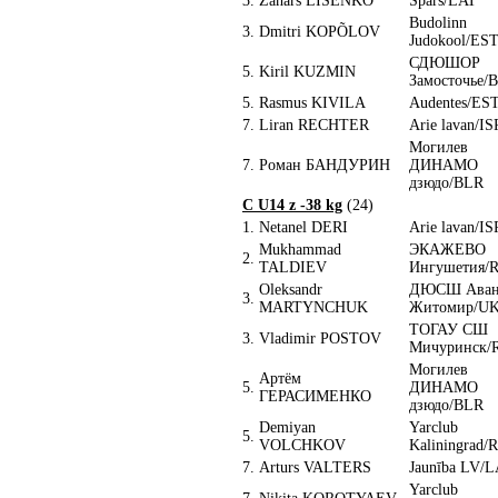
3.
Zahars LISENKO
Spars/LAT
Budolinn
3.
Dmitri KOPÕLOV
Judokool/ES
СДЮШОР
5.
Kiril KUZMIN
Замосточье/
5.
Rasmus KIVILA
Audentes/ES
7.
Liran RECHTER
Arie lavan/IS
Могилев
7.
Роман БАНДУРИН
ДИНАМО
дзюдо/BLR
C U14 z -38 kg
(24)
1.
Netanel DERI
Arie lavan/IS
Mukhammad
ЭКАЖЕВО
2.
TALDIEV
Ингушетия/
Oleksandr
ДЮСШ Аван
3.
MARTYNCHUK
Житомир/U
ТОГАУ СШ
3.
Vladimir POSTOV
Мичуринск/
Могилев
Артём
5.
ДИНАМО
ГЕРАСИМЕНКО
дзюдо/BLR
Demiyan
Yarclub
5.
VOLCHKOV
Kaliningrad/
7.
Arturs VALTERS
Jaunība LV/
Yarclub