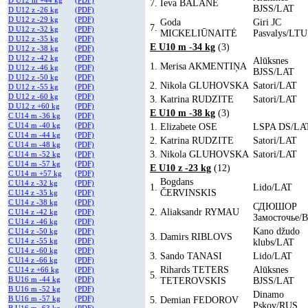
D U12 m +44 kg
(PDF)
7.
Ieva BALANE
BJSS/LAT
D U12 z -26 kg
(PDF)
D U12 z -29 kg
(PDF)
Goda
Giri JC
7.
D U12 z -32 kg
(PDF)
MICKELIŪNAITĖ
Pasvalys/LTU
D U12 z -35 kg
(PDF)
E U10 m -34 kg
(3)
D U12 z -38 kg
(PDF)
D U12 z -42 kg
(PDF)
Alūksnes
1.
Merisa AKMENTIŅA
D U12 z -46 kg
(PDF)
BJSS/LAT
D U12 z -50 kg
(PDF)
2.
Nikola GLUHOVSKA
Satori/LAT
D U12 z -55 kg
(PDF)
D U12 z -60 kg
(PDF)
3.
Katrina RUDZITE
Satori/LAT
D U12 z +60 kg
(PDF)
E U10 m -38 kg
(3)
C U14 m -36 kg
(PDF)
C U14 m -40 kg
(PDF)
1.
Elizabete OSE
LSPA DS/LA
C U14 m -44 kg
(PDF)
2.
Katrina RUDZITE
Satori/LAT
C U14 m -48 kg
(PDF)
3.
Nikola GLUHOVSKA
Satori/LAT
C U14 m -52 kg
(PDF)
C U14 m -57 kg
(PDF)
E U10 z -23 kg
(12)
C U14 m +57 kg
(PDF)
Bogdans
C U14 z -32 kg
(PDF)
1.
Lido/LAT
ČERVINSKIS
C U14 z -35 kg
(PDF)
C U14 z -38 kg
(PDF)
СДЮШОР
2.
Aliaksandr RYMAU
C U14 z -42 kg
(PDF)
Замосточье/
C U14 z -46 kg
(PDF)
Kano džudo
C U14 z -50 kg
(PDF)
3.
Damirs RIBLOVS
C U14 z -55 kg
(PDF)
klubs/LAT
C U14 z -60 kg
(PDF)
3.
Sando TANASI
Lido/LAT
C U14 z -66 kg
(PDF)
Rihards TETERS
Alūksnes
C U14 z +66 kg
(PDF)
5.
B U16 m -44 kg
(PDF)
TETEROVSKIS
BJSS/LAT
B U16 m -52 kg
(PDF)
Dinamo
B U16 m -57 kg
(PDF)
5.
Demian FEDOROV
Pskov/RUS