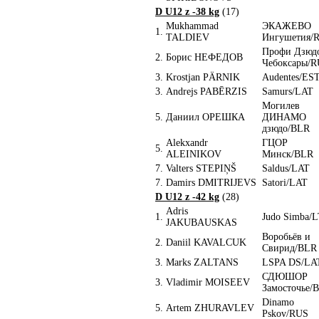
D U12 z -38 kg
(17)
Mukhammad
ЭКАЖЕВО
1.
TALDIEV
Ингушетия/
Профи Дзюд
2.
Борис НЕФЕДОВ
Чебоксары/
3.
Krostjan PÄRNIK
Audentes/ES
3.
Andrejs PABĒRZIS
Samurs/LAT
Могилев
5.
Даниил ОРЕШКА
ДИНАМО
дзюдо/BLR
Alekxandr
ГЦОР
5.
ALEINIKOV
Минск/BLR
7.
Valters STEPIŅŠ
Saldus/LAT
7.
Damirs DMITRIJEVS
Satori/LAT
D U12 z -42 kg
(28)
Adris
1.
Judo Simba/
JAKUBAUSKAS
Воробьёв и
2.
Daniil KAVALCUK
Свирид/BLR
3.
Marks ZALTANS
LSPA DS/LA
СДЮШОР
3.
Vladimir MOISEEV
Замосточье/
Dinamo
5.
Artem ZHURAVLEV
Pskov/RUS