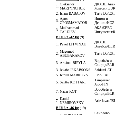
Oleksandr
ДЮСШ Аван
1.
MARTYNCHUK
Житомир/U
2.
Islam BABATOV
Tartu Do/ES
Адис
Иппон и
3.
ОРОЗМАМАТОВ
Деникс/KGZ
Mukhammad
ЭКАЖЕВО
3.
TALDIEV
Ингушетия/
B U16 z -42 kg
(9)
ДЮСШ
1.
Pavel LITVINAU
Витебск/BLR
Magomed
2.
Tartu Do/ES
ABUBAKAROV
Воробьёв и
3.
Artsiom BIRYLA
Свирид/BLR
3.
Jēkabs JĒKABSONS
Saldus/LAT
5.
Kirills MARKOVS
Lido/LAT
Tampereen
5.
Santtu KOTTARI
Judo/FIN
Воробьёв и
7.
Nazar KOT
Свирид/BLR
Daniel
7.
Arie lavan/IS
NEMIROVSKY
B U16 z -46 kg
(19)
Свиблово