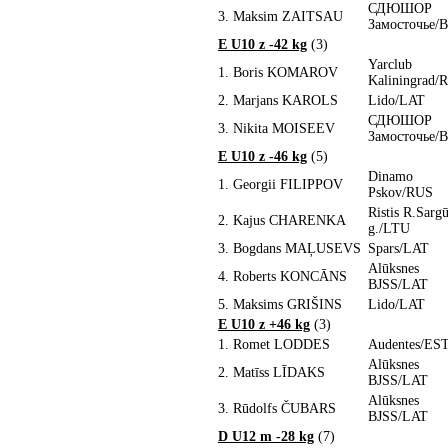
СДЮШОР
3.
Maksim ZAITSAU
Замосточье/
E U10 z -42 kg
(3)
Yarclub
1.
Boris KOMAROV
Kaliningrad/
2.
Marjans KAROLS
Lido/LAT
СДЮШОР
3.
Nikita MOISEEV
Замосточье/
E U10 z -46 kg
(5)
Dinamo
1.
Georgii FILIPPOV
Pskov/RUS
Ristis R.Sarg
2.
Kajus CHARENKA
g./LTU
3.
Bogdans MAĻUSEVS
Spars/LAT
Alūksnes
4.
Roberts KONCĀNS
BJSS/LAT
5.
Maksims GRIŠINS
Lido/LAT
E U10 z +46 kg
(3)
1.
Romet LODDES
Audentes/ES
Alūksnes
2.
Matīss LĪDAKS
BJSS/LAT
Alūksnes
3.
Rūdolfs ČUBARS
BJSS/LAT
D U12 m -28 kg
(7)