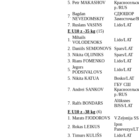
5.
Petr MAKASHOV
Красносельск
р./RUS
Bagdan
СДЮШОР
7.
NEVEDOMSKIY
Замосточье/
7.
Ruslans VASINS
Lido/LAT
E U10 z -35 kg
(15)
Mihails
1.
Lido/LAT
VOLODENOKS
2.
Daniils SEMJONOVS
Spars/LAT
3.
Nikita OĻIJNIKS
Spars/LAT
3.
Rians FOMENKO
Lido/LAT
Jegors
5.
Lido/LAT
PODSIVALOVS
5.
Nikita KATUA
Bosko/LAT
ГБУ СШ
7.
Andrei SANKOV
Красносельск
р./RUS
Alūksnes
7.
Ralfs BONDARS
BJSS/LAT
E U10 z -38 kg
(6)
1.
Marats FJODOROVS
V.Zeļonija S
Ipon
2.
Rokas LEIKUS
Panevezys/L
3.
Timurs KULIŠS
Lido/LAT