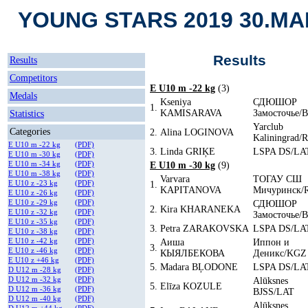
YOUNG STARS 2019 30.MA
Results
Results
Competitors
E U10 m -22 kg
(3)
Medals
Kseniya
СДЮШОР
1.
KAMISARAVA
Замосточье/
Statistics
Yarclub
Categories
2.
Alina LOGINOVA
Kaliningrad/
E U10 m -22 kg
(PDF)
3.
Linda GRIĶE
LSPA DS/LA
E U10 m -30 kg
(PDF)
E U10 m -34 kg
(PDF)
E U10 m -30 kg
(9)
E U10 m -38 kg
(PDF)
Varvara
ТОГАУ СШ
E U10 z -23 kg
(PDF)
1.
KAPITANOVA
Мичуринск/
E U10 z -26 kg
(PDF)
E U10 z -29 kg
(PDF)
СДЮШОР
2.
Kira KHARANEKA
E U10 z -32 kg
(PDF)
Замосточье/
E U10 z -35 kg
(PDF)
3.
Petra ZARAKOVSKA
LSPA DS/LA
E U10 z -38 kg
(PDF)
E U10 z -42 kg
(PDF)
Аиша
Иппон и
3.
E U10 z -46 kg
(PDF)
КЫЯЛБЕКОВА
Деникс/KGZ
E U10 z +46 kg
(PDF)
5.
Madara BĻODONE
LSPA DS/LA
D U12 m -28 kg
(PDF)
D U12 m -32 kg
(PDF)
Alūksnes
5.
Elīza KOZULE
D U12 m -36 kg
(PDF)
BJSS/LAT
D U12 m -40 kg
(PDF)
Alūksnes