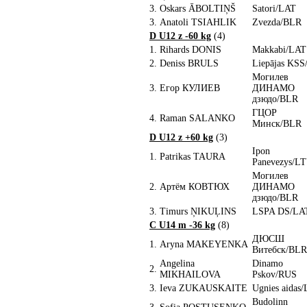
3.
Oskars ĀBOLTIŅŠ
Satori/LAT
3.
Anatoli TSIAHLIK
Zvezda/BLR
D U12 z -60 kg
(4)
1.
Rihards DONIS
Makkabi/LAT
2.
Deniss BRULS
Liepājas KS
Могилев
3.
Егор КУЛИЕВ
ДИНАМО
дзюдо/BLR
ГЦОР
4.
Raman SALANKO
Минск/BLR
D U12 z +60 kg
(3)
Ipon
1.
Patrikas TAURA
Panevezys/L
Могилев
2.
Артём КОВТЮХ
ДИНАМО
дзюдо/BLR
3.
Timurs ŅIKUĻINS
LSPA DS/LA
C U14 m -36 kg
(8)
ДЮСШ
1.
Aryna MAKEYENKA
Витебск/BLR
Angelina
Dinamo
2.
MIKHAILOVA
Pskov/RUS
3.
Ieva ZUKAUSKAITE
Ugnies aidas
Budolinn