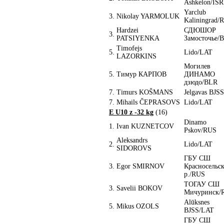
Ashkelon/ISR
Yarclub
3.
Nikolay YARMOLUK
Kaliningrad/
Hardzei
СДЮШОР
3.
PATSIYENKA
Замосточье/
Timofejs
5.
Lido/LAT
LAZORKINS
Могилев
5.
Тимур КАРПОВ
ДИНАМО
дзюдо/BLR
7.
Timurs KOŠMANS
Jelgavas BJS
7.
Mihails ČEPRASOVS
Lido/LAT
E U10 z -32 kg
(16)
Dinamo
1.
Ivan KUZNETCOV
Pskov/RUS
Aleksandrs
2.
Lido/LAT
SIDOROVS
ГБУ СШ
3.
Egor SMIRNOV
Красносельск
р./RUS
ТОГАУ СШ
3.
Savelii BOKOV
Мичуринск/
Alūksnes
5.
Mikus OZOLS
BJSS/LAT
ГБУ СШ