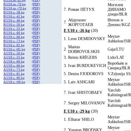
B U16 m -63 kg
(PDF)
B U16 m -70 kg
(PDF)
Могилев
B U16 m +70 kg
(PDF)
7.
Роман ПЁТУХ
ДИНАМО
B U16 z -38 kg
(PDF)
дзюдо/BLR
B U16 z -42 kg
(PDF)
Абдулазис
Иппон и
B U16 z -46 kg
(PDF)
7.
ЖОРГОТАЕВ
Деникс/KGZ
B U16 z -50 kg
(PDF)
B U16 z -55 kg
(PDF)
E U10 z -26 kg
(20)
B U16 z -60 kg
(PDF)
Meytav
B U16 z -66 kg
(PDF)
1.
Leon DEMIDOVSKY
Ashkelon/ISR
B U16 z -73 kg
(PDF)
B U16 z -81 kg
(PDF)
Mantas
2.
Gaja/LTU
B U16 z +81 kg
(PDF)
DOBROVOLSKIS
A U18 z -50 kg
(PDF)
3.
Reinis KRĪGERS
Lido/LAT
A U18 z -55 kg
(PDF)
A U18 z -60 kg
(PDF)
Воробьёв и
3.
Ivan BURDUKEVICH
A U18 z -66 kg
(PDF)
Свирид/BLR
A U18 z -73 kg
(PDF)
5.
Deniss FJODOROVS
V.Zeļonija S
A U18 z -81 kg
(PDF)
A U18 z -90 kg
(PDF)
Meytav
5.
Laiv ASHGARI
A U18 z +90 kg
(PDF)
Ashkelon/ISR
Yarclub
7.
Ivan SHISTOBAEV
Kaliningrad/
Yarclub
7.
Sergey MILOVANOV
Kaliningrad/
E U10 z -29 kg
(20)
Meytav
1.
Elharar SHILO
Ashkelon/ISR
Meytav
2.
Yonatan BRODSKY