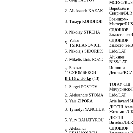
1.
Oleg PAUTOV
MGFSO/RUS
Воробьёв и
2.
Aliaksandr KAZAK
Свирид/BLR
Брандком-
3.
Тимур КОНОНОВ
Мастерс/RUS
СДЮШОР
3.
Nikolay STREHA
Замосточье/
Yahor
СДЮШОР
5.
TSIKHANOVICH
Замосточье/
5.
Nikolajs SIDORIKS
Lido/LAT
Alūksnes
7.
Miķelis Jānis ROZE
BJSS/LAT
Бекжан
Иппон и
7.
СУЮМБЕКОВ
Деникс/KGZ
B U16 z -50 kg
(13)
ТОГАУ СШ
1.
Sergei POSTOV
Мичуринск/
2.
Aleksandrs STOMA
Lido/LAT
3.
Yair ZIPORA
Arie lavan/IS
ДЮСШ Аван
3.
Tymofyi YANCHUK
Житомир/U
ДЮСШ
5.
Yury BAHATYROU
Витебск/BLR
Aleksandr
СДЮШОР
5.