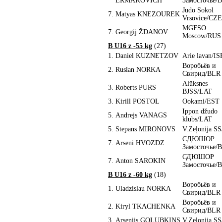
ERMAKOVICH
Замосточье/
Judo Sokol
7.
Matyas KNEZOUREK
Vrsovice/CZE
MGFSO
7.
Georgij ŽDANOV
Moscow/RUS
B U16 z -55 kg
(27)
1.
Daniel KUZNETZOV
Arie lavan/IS
Воробьёв и
2.
Ruslan NORKA
Свирид/BLR
Alūksnes
3.
Roberts PURS
BJSS/LAT
3.
Kirill POSTOL
Ookami/EST
Ippon džudo
5.
Andrejs VANAGS
klubs/LAT
5.
Stepans MIRONOVS
V.Zeļonija S
CДЮШОР
7.
Arseni HVOZDZ
Замосточье/
СДЮШОР
7.
Anton SAROKIN
Замосточье/
B U16 z -60 kg
(18)
Воробьёв и
1.
Uladzislau NORKA
Свирид/BLR
Воробьёв и
2.
Kiryl TKACHENKA
Свирид/BLR
3.
Arsenijs GOLUBKINS
V.Zeļonija S