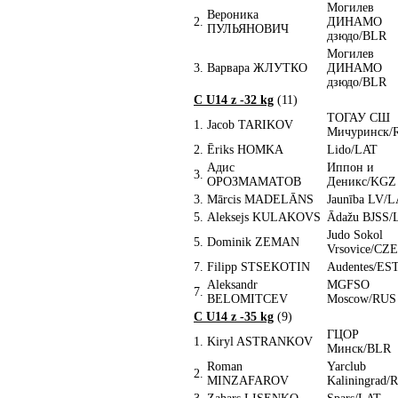
Могилев
Вероника
2.
ДИНАМО
ПУЛЬЯНОВИЧ
дзюдо/BLR
Могилев
3.
Варвара ЖЛУТКО
ДИНАМО
дзюдо/BLR
C U14 z -32 kg
(11)
ТОГАУ СШ
1.
Jacob TARIKOV
Мичуринск/
2.
Ēriks HOMKA
Lido/LAT
Адис
Иппон и
3.
ОРОЗМАМАТОВ
Деникс/KGZ
3.
Mārcis MADELĀNS
Jaunība LV/
5.
Aleksejs KULAKOVS
Ādažu BJSS/
Judo Sokol
5.
Dominik ZEMAN
Vrsovice/CZE
7.
Filipp STSEKOTIN
Audentes/ES
Aleksandr
MGFSO
7.
BELOMITCEV
Moscow/RUS
C U14 z -35 kg
(9)
ГЦОР
1.
Kiryl ASTRANKOV
Минск/BLR
Roman
Yarclub
2.
MINZAFAROV
Kaliningrad/