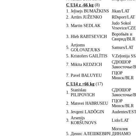
C U14 z -66 kg
(8)
1.
Jeļisejs BUMAŽKINS
Jikan/LAT
2.
Artūrs JUŽENKO
RDsport/LAT
Judo Sokol
3.
Martin SEDLAK
Vrsovice/CZE
Воробьёв и
3.
Hleb RABTSEVICH
Свирид/BLR
Artjoms
5.
Samurs/LAT
GOLOVATJUKS
5.
Kristofers GAILĪTIS
V.Zeļonija S
СДЮШОР
7.
Mikita KEDZICH
Замосточье/
ГЦОР
7.
Pavel BALUYEU
Минск/BLR
C U14 z +66 kg
(17)
Stanislau
СДЮШОР
1.
PILIPOVICH
Замосточье/
ГЦОР
2.
Matsvei HABRUSEU
Минск/BLR
3.
Jevgeni LADÕGIN
Audentes/ES
Arsenijs
3.
Lido/LAT
KORŠUNOVS
Могилев
5.
Денис АЛЕШКЕВИЧ
ДИНАМО