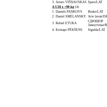
3.
Arturs VIŠŅAUSKAS
Spars/LAT
A U18 z +90 kg
(4)
1.
Daniels PAŅKOVS
Bosko/LAT
2.
Daniel SMELANSKY
Arie lavan/IS
СДЮШОР
3.
Rafael ETUKA
Замосточье/
4.
Kristaps PĒKŠENS
Sigulda/LAT