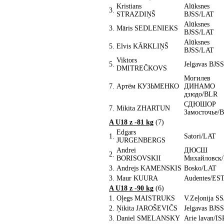
Kristians
Alūksnes
3.
STRAZDIŅŠ
BJSS/LAT
Alūksnes
3.
Māris SEDLENIEKS
BJSS/LAT
Alūksnes
5.
Elvis KĀRKLIŅŠ
BJSS/LAT
Viktors
5.
Jelgavas BJS
DMITREČKOVS
Могилев
7.
Артём КУЗЬМЕНКО
ДИНАМО
дзюдо/BLR
СДЮШОР
7.
Mikita ZHARTUN
Замосточье/
A U18 z -81 kg
(7)
Edgars
1.
Satori/LAT
JURGENBERGS
Andrei
ДЮСШ
2.
BORISOVSKII
Михайловск
3.
Andrejs KAMENSKIS
Bosko/LAT
3.
Maur KUURA
Audentes/ES
A U18 z -90 kg
(6)
1.
Oļegs MAISTRUKS
V.Zeļonija S
2.
Ņikita JAROŠEVIČS
Jelgavas BJS
3.
Daniel SMELANSKY
Arie lavan/IS