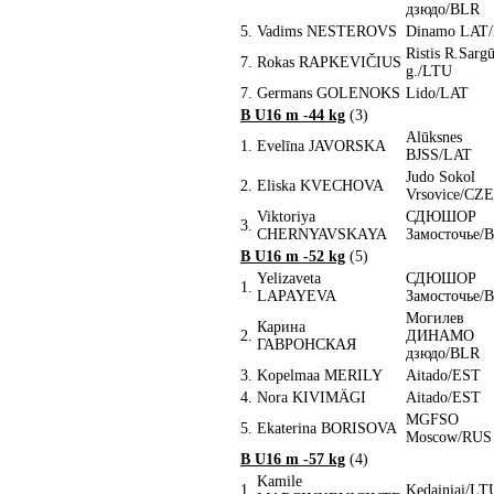
дзюдо/BLR
5.
Vadims NESTEROVS
Dinamo LAT
Ristis R.Sarg
7.
Rokas RAPKEVIČIUS
g./LTU
7.
Germans GOLENOKS
Lido/LAT
B U16 m -44 kg
(3)
Alūksnes
1.
Evelīna JAVORSKA
BJSS/LAT
Judo Sokol
2.
Eliska KVECHOVA
Vrsovice/CZE
Viktoriya
СДЮШОР
3.
CHERNYAVSKAYA
Замосточье/
B U16 m -52 kg
(5)
Yelizaveta
СДЮШОР
1.
LAPAYEVA
Замосточье/
Могилев
Карина
2.
ДИНАМО
ГАВРОНСКАЯ
дзюдо/BLR
3.
Kopelmaa MERILY
Aitado/EST
4.
Nora KIVIMÄGI
Aitado/EST
MGFSO
5.
Ekaterina BORISOVA
Moscow/RUS
B U16 m -57 kg
(4)
Kamile
1.
Kedainiai/LT