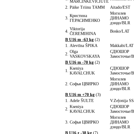
MARCINKEVICIUTE
2.
Päike Triinu TAMM
Aitado/EST
Могилев
Кристина
3.
ДИНАМО
ГЕРАСИМЕНКО
дзюдо/BLR
Viktorija
4.
Bosko/LAT
ČEREMIHINA
B U16 m -63 kg
(2)
1.
Alevtīna ŠPIKA
Makkabi/LAT
Olga
СДЮШОР
2.
VASKOVSKAYA
Замосточье/
B U16 m -70 kg
(2)
Kseniya
СДЮШОР
1.
KAVALCHUK
Замосточье/
Могилев
2.
Софья ЦВИРКО
ДИНАМО
дзюдо/BLR
B U16 m +70 kg
(3)
1.
Adele ŠULTE
V.Zeļonija S
Kseniya
СДЮШОР
2.
KAVALCHUK
Замосточье/
Могилев
3.
Софья ЦВИРКО
ДИНАМО
дзюдо/BLR
B U16 z -38 kg
(7)