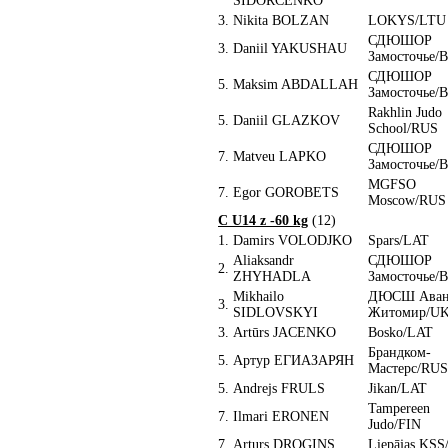
SIDORČENKO
3.
Nikita BOLZAN
LOKYS/LTU
СДЮШОР
3.
Daniil YAKUSHAU
Замосточье/
СДЮШОР
5.
Maksim ABDALLAH
Замосточье/
Rakhlin Judo
5.
Daniil GLAZKOV
School/RUS
СДЮШОР
7.
Matveu LAPKO
Замосточье/
MGFSO
7.
Egor GOROBETS
Moscow/RUS
C U14 z -60 kg
(12)
1.
Damirs VOLODJKO
Spars/LAT
Aliaksandr
СДЮШОР
2.
ZHYHADLA
Замосточье/
Mikhailo
ДЮСШ Аван
3.
SIDLOVSKYI
Житомир/U
3.
Artūrs JACENKO
Bosko/LAT
Брандком-
5.
Артур ЕГИАЗАРЯН
Мастерс/RUS
5.
Andrejs FRULS
Jikan/LAT
Tampereen
7.
Ilmari ERONEN
Judo/FIN
7.
Arturs DROGINS
Liepājas KS