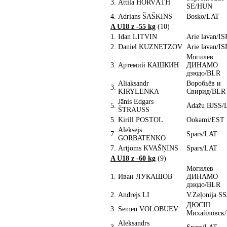
3.
Attila HORVÁTH
SE/HUN
4.
Adrians ŠAŠKINS
Bosko/LAT
A U18 z -55 kg
(10)
1.
Idan LITVIN
Arie lavan/IS
2.
Daniel KUZNETZOV
Arie lavan/IS
Могилев
3.
Артемий КАШКИН
ДИНАМО
дзюдо/BLR
Aliaksandr
Воробьёв и
3.
KIRYLENKA
Свирид/BLR
Jānis Edgars
5.
Ādažu BJSS/
ŠTRAUSS
5.
Kirill POSTOL
Ookami/EST
Aleksejs
7.
Spars/LAT
GORBATENKO
7.
Artjoms KVAŠŅINS
Spars/LAT
A U18 z -60 kg
(9)
Могилев
1.
Иван ЛУКАШОВ
ДИНАМО
дзюдо/BLR
2.
Andrejs LI
V.Zeļonija S
ДЮСШ
3.
Semen VOLOBUEV
Михайловск
Aleksandrs