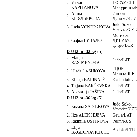
Varvara
ТОГАУ СШ
1.
KAPITANOVA
Мичуринск/
Аиша
Иппон и
2.
КЫЯЛБЕКОВА
Деникс/KGZ
Judo Sokol
3.
Lada VONDRAKOVA
Vrsovice/CZE
Могилев
3.
Софья ГУПАЛО
ДИНАМО
дзюдо/BLR
D U12 m -32 kg
(5)
Marija
1.
Lido/LAT
RASIMENOKA
ГЦОР
2.
Ulada LASHKOVA
Минск/BLR
3.
Elinga KALINATĖ
Kedainiai/LT
4.
Tatjana BARČEVSKA
Lido/LAT
5.
Anastasija JAŠINA
Lido/LAT
D U12 m -36 kg
(5)
Judo Sokol
1.
Zuzana SADILKOVA
Vrsovice/CZE
2.
Ilze ALEKSEJEVA
Gauja/LAT
3.
Radmila USTINOVA
Perm/RUS
Elija
4.
Budoka/LTU
BAGDONAVICIUTE